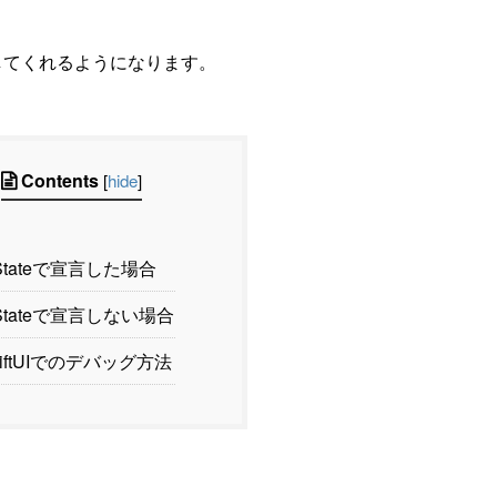
)してくれるようになります。
Contents
[
hide
]
tateで宣言した場合
tateで宣言しない場合
iftUIでのデバッグ方法