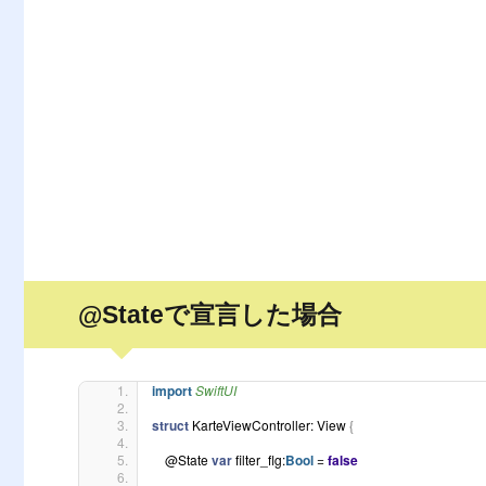
@Stateで宣言した場合
import 
SwiftUI
struct
 KarteViewController: View 
{
    @State 
var
 filter_flg:
Bool
 = 
false