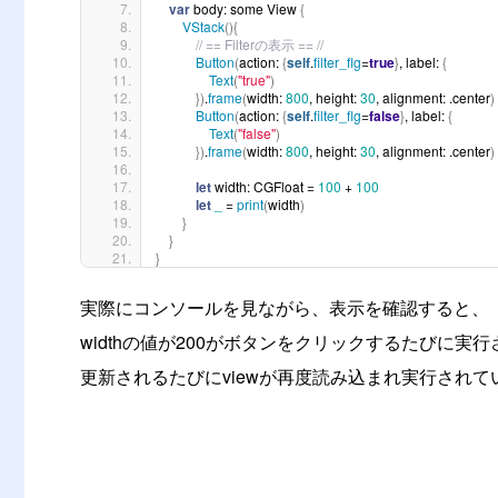
var
 body: some View 
{
VStack
(){
// == Filterの表示 == //
Button
(
action: 
{
self
.
filter_flg
=
true
}
, label: 
{
Text
(
"true"
)
})
.
frame
(
width: 
800
, height: 
30
, alignment: .center
)
Button
(
action: 
{
self
.
filter_flg
=
false
}
, label: 
{
Text
(
"false"
)
})
.
frame
(
width: 
800
, height: 
30
, alignment: .center
)
let
 width: CGFloat = 
100
 + 
100
let
_
 = 
print
(
width
)
}
}
}
実際にコンソールを見ながら、表示を確認すると、
widthの値が200がボタンをクリックするたびに実行される
更新されるたびにviewが再度読み込まれ実行され