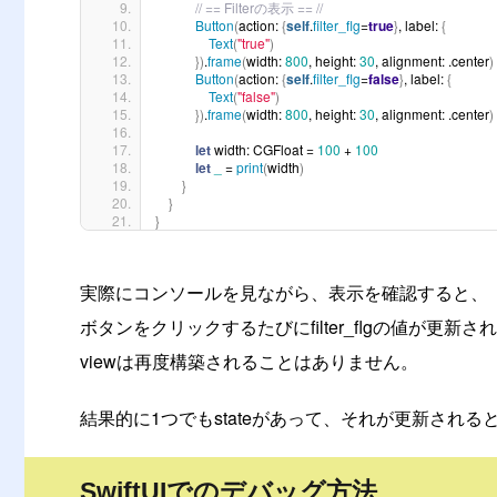
// == Filterの表示 == //
Button
(
action: 
{
self
.
filter_flg
=
true
}
, label: 
{
Text
(
"true"
)
})
.
frame
(
width: 
800
, height: 
30
, alignment: .center
)
Button
(
action: 
{
self
.
filter_flg
=
false
}
, label: 
{
Text
(
"false"
)
})
.
frame
(
width: 
800
, height: 
30
, alignment: .center
)
let
 width: CGFloat = 
100
 + 
100
let
_
 = 
print
(
width
)
}
}
}
実際にコンソールを見ながら、表示を確認すると、
ボタンをクリックするたびにfilter_flgの値が更
viewは再度構築されることはありません。
結果的に1つでもstateがあって、それが更新される
SwiftUIでのデバッグ方法