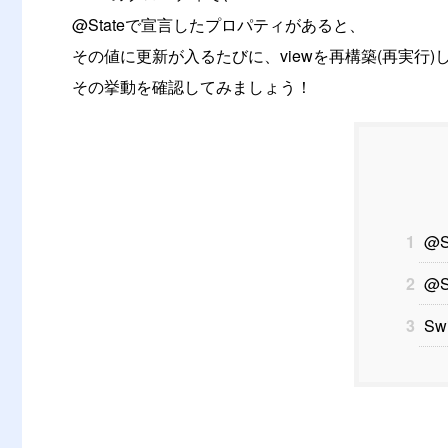
@Stateで宣言したプロパティがあると、
その値に更新が入るたびに、viewを再構築(再実行
その挙動を確認してみましょう！
1
@S
2
@S
3
Sw