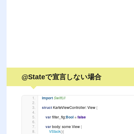
@Stateで宣言しない場合
import 
SwiftUI
struct
 KarteViewController: View 
{
var
 filter_flg:
Bool
 = 
false
var
 body: some View 
{
VStack
(){