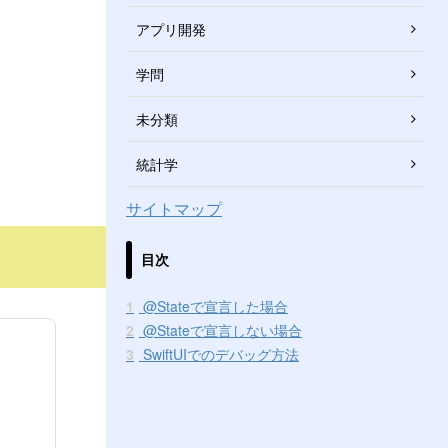
アプリ開発
学問
未分類
統計学
サイトマップ
目次
1
@Stateで宣言した場合
2
@Stateで宣言しない場合
3
SwiftUIでのデバッグ方法