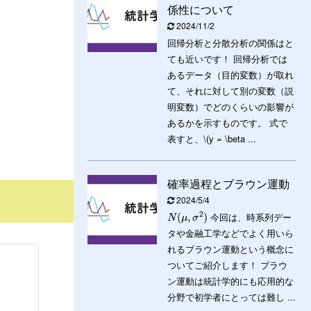
係性について
2024/11/2
回帰分析と分散分析の関係はと
ても近いです！ 回帰分析では
あるデータ（目的変数）が取れ
て、それに対して別の変数（説
明変数）でどのくらいの影響が
あるかを示すものです。 式で
表すと、\(y = \beta ...
確率過程とブラウン運動
2024/5/4
2
今回は、時系列デー
(
,
)
N
μ
σ
タや金融工学などでよく用いら
れるブラウン運動という概念に
ついてご紹介します！ ブラウ
ン運動は統計学的にも応用的な
分野で初学者にとっては難し ...