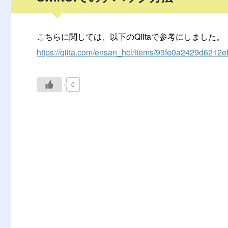
こちらに関しては、以下のQiitaで参考にしました。
https://qiita.com/ensan_hcl/items/93fe0a2429d6212e
0