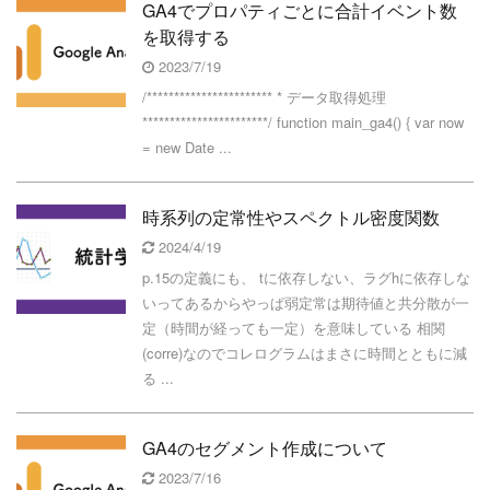
GA4でプロパティごとに合計イベント数
を取得する
2023/7/19
/*********************** * データ取得処理
***********************/ function main_ga4() { var now
= new Date ...
時系列の定常性やスペクトル密度関数
2024/4/19
p.15の定義にも、 tに依存しない、ラグhに依存しな
いってあるからやっぱ弱定常は期待値と共分散が一
定（時間が経っても一定）を意味している 相関
(corre)なのでコレログラムはまさに時間とともに減
る ...
GA4のセグメント作成について
2023/7/16