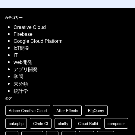
カテゴリー
Creative Cloud
Firebase
Google Cloud Platform
IoT開発
IT
web開発
アプリ開発
学問
未分類
統計学
タグ
Adobe Creative Cloud
After Effects
BigQuery
cakephp
Circle CI
clarity
Cloud Build
composer