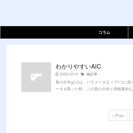
コラム
わかりやすいAIC
2022/12/10
統計学
真の分布
は、パラメータ云々で1つに絞
(
)
g
z
ータを取った時、この真の分布と情報量的な観点
« Prev