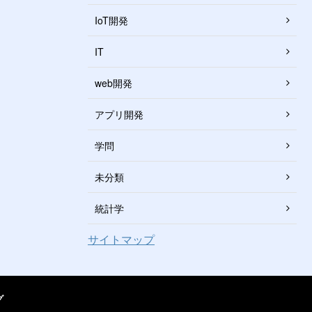
IoT開発
IT
web開発
アプリ開発
学問
未分類
統計学
サイトマップ
グ