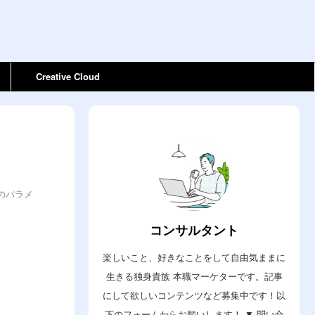
Creative Cloud
のパラメ
コンサルタント
楽しいこと、好きなことをして自由気ままに
生きる独身貴族 本職マーケターです。記事
にして欲しいコンテンツなど募集中です！以
下のフォームからお願いします！ ▼ 問い合