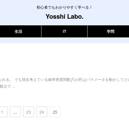
初心者でもわかりやすく学べる！
Yosshi Labo.
生活
IT
学問
られる。 でも現在考えている確率密度関数
はパラメータを動かしてど
(
|
)
f
x
θ
で ...
1
…
23
24
25