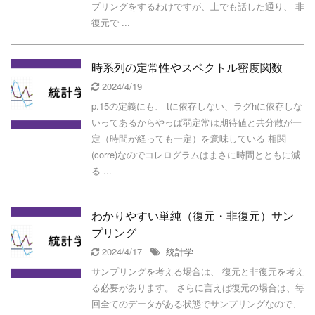
プリングをするわけですが、上でも話した通り、 非
復元で ...
時系列の定常性やスペクトル密度関数
2024/4/19
p.15の定義にも、 tに依存しない、ラグhに依存しな
いってあるからやっぱ弱定常は期待値と共分散が一
定（時間が経っても一定）を意味している 相関
(corre)なのでコレログラムはまさに時間とともに減
る ...
わかりやすい単純（復元・非復元）サン
プリング
2024/4/17
統計学
サンプリングを考える場合は、 復元と非復元を考え
る必要があります。 さらに言えば復元の場合は、毎
回全てのデータがある状態でサンプリングなので、