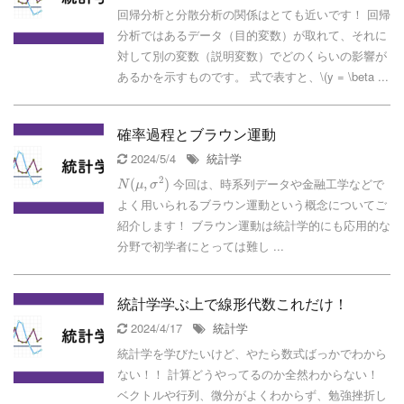
回帰分析と分散分析の関係はとても近いです！ 回帰
分析ではあるデータ（目的変数）が取れて、それに
対して別の変数（説明変数）でどのくらいの影響が
あるかを示すものです。 式で表すと、\(y = \beta ...
確率過程とブラウン運動
2024/5/4
統計学
2
今回は、時系列データや金融工学などで
(
,
)
N
μ
σ
よく用いられるブラウン運動という概念についてご
紹介します！ ブラウン運動は統計学的にも応用的な
分野で初学者にとっては難し ...
統計学学ぶ上で線形代数これだけ！
2024/4/17
統計学
統計学を学びたいけど、やたら数式ばっかでわから
ない！！ 計算どうやってるのか全然わからない！
ベクトルや行列、微分がよくわからず、勉強挫折し