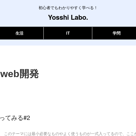
初心者でもわかりやすく学べる！
Yosshi Labo.
生活
IT
学問
web開発
作ってみる#2
ンロード。 このテーマには最小必要なものやよく使うものが一式入ってるので、ここ