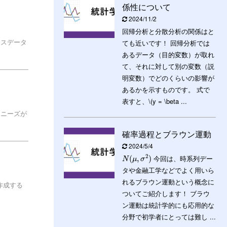
係性について
2024/11/2
回帰分析と分散分析の関係はと
セスデータ
ても近いです！ 回帰分析では
あるデータ（目的変数）が取れ
て、それに対して別の変数（説
明変数）でどのくらいの影響が
あるかを示すものです。 式で
表すと、\(y = \beta ...
てニーズが
確率過程とブラウン運動
2024/5/4
2
今回は、時系列デー
(
,
)
N
μ
σ
タや金融工学などでよく用いら
れるブラウン運動という概念に
作成する
ついてご紹介します！ ブラウ
ン運動は統計学的にも応用的な
分野で初学者にとっては難し ...