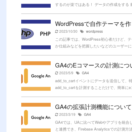
するのが楽ではある！ データの作成をする 前
WordPressで自作テーマを
2023/10/30
wordpress
この記事では、WordPress初心者だけど
か仕組みなどを把握したいなどのユーザーに合
GA4のEコマースの計測につ
2023/5/9
GA4
add_to_cartイベントにデータを送信
add_to_cartを計測することだけで、簡単にe
GA4の拡張計測機能について
2023/3/19
GA4
GA4では、UAに比べてWebやアプリを統合
と連携でき、Firebase Analyticsでの計測方法