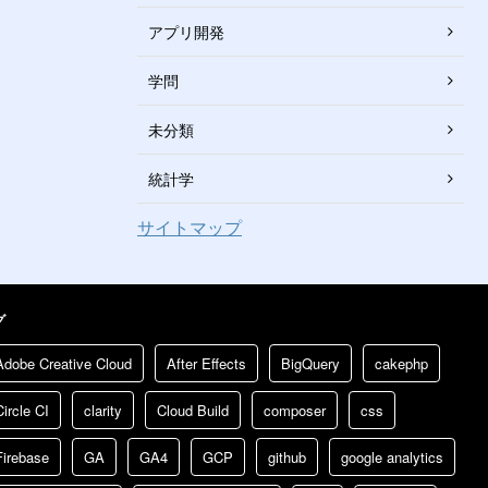
アプリ開発
学問
未分類
統計学
サイトマップ
グ
Adobe Creative Cloud
After Effects
BigQuery
cakephp
Circle CI
clarity
Cloud Build
composer
css
Firebase
GA
GA4
GCP
github
google analytics