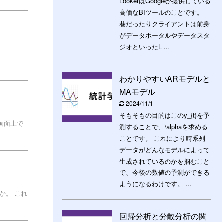
LookerはGoogleが提供している
高価なBIツールのことです。
巷だったりクライアントは前身
がデータポータルやデータスタ
ジオといったL ...
わかりやすいARモデルと
MAモデル
2024/11/1
そもそもの目的はこのy_{t}を予
理画面上で
測することで、\alphaを求める
ことです。 これにより時系列
データがどんなモデルによって
生成されているのかを掴むこと
で、今後の数値の予測ができる
ようになるわけです。 ...
か。 これ
回帰分析と分散分析の関