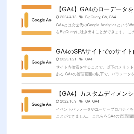
【GA4】GA4のローデータを
2024/4/18
BigQuery
,
GA
,
GA4
GA4とは次世代のGoogle Analyti
をBigQueryに吐き出すことができます。 この
GA4のSPAサイトでのサイ
2023/1/21
GA4
サイト内検索をすることで、以下のメリット
ある GA4の管理画面の以下で、パラメータを
【GA4】カスタムディメン
2022/10/9
GA
,
GA4
イベントパラメータやユーザープロパティを
ことができません。 これらをGA4の管理画面