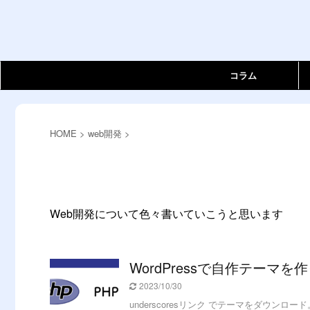
コラム
HOME
>
web開発
>
Web開発について色々書いていこうと思います
WordPressで自作テーマを
2023/10/30
underscoresリンク でテーマをダウ