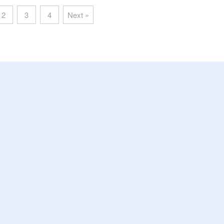
2
3
4
Next »