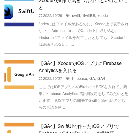
Xcodeの操作で気をつけないといけないこ
と
2022/10/29
swift
,
SwiftUI
,
xcode
finderにはファイルがあるのに、Xcode上で表示され
ない。 Add files to ....でXcode上に取り込む。
Finder上にファイルを配置したとしても、Xcodeに
は認識されない。 ...
【GA4】XcodeでiOSアプリにFirebase
Analyticsを入れる
2022/10/27
Firebase
,
GA
,
GA4
ここではiOSアプリへのFirebase SDKを入れて、簡
単にFirebase Analyticsで計測設定をしてみたいと思
います。 iOSアプリの開発でSwiftとSwiftUIのどち
らの言語を使 ...
【GA4】SwiftUIで作ったiOSアプリで