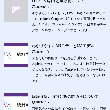
Lookerの削除と無効化について
2025/6/17
みなさん、LookerというBIツールをご存知ですか？
このLookerはGoogleが提供している高価なBIツール
のことです。 巷だったりクライアントは前身がデー
タポータルやデータスタジオといったL ...
わかりやすいARモデルとMAモデル
2024/11/1
そもそもの目的はこのy_{t}を予測することで、
\alphaを求めることです。 これにより時系列データ
がどんなモデルによって生成されているのかを掴む
ことで、今後の数値の予測ができるようになるわけ
です。 ...
回帰分析と分散分析の関係性について
2024/11/2
回帰分析と分散分析の関係はとても近いです！ 回帰