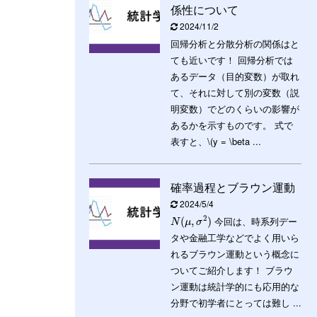
係性について
2024/11/2
回帰分析と分散分析の関係はと
ても近いです！ 回帰分析では
あるデータ（目的変数）が取れ
て、それに対して別の変数（説
明変数）でどのくらいの影響が
あるかを示すものです。 式で
表すと、\(y = \beta ...
確率過程とブラウン運動
2024/5/4
2
今回は、時系列デー
(
,
)
N
μ
σ
タや金融工学などでよく用いら
れるブラウン運動という概念に
ついてご紹介します！ ブラウ
ン運動は統計学的にも応用的な
分野で初学者にとっては難し ...