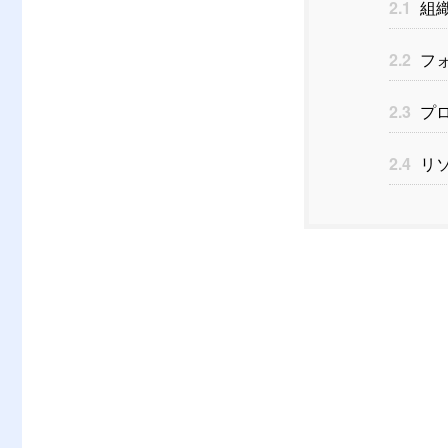
2.1
組
2.2
フ
2.3
プ
2.4
リ