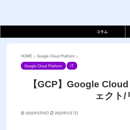
コラム
HOME
>
Google Cloud Platform
>
Google Cloud Platform
IT
【GCP】Google Clou
ェクト
2022年5月6日
2022年5月7日