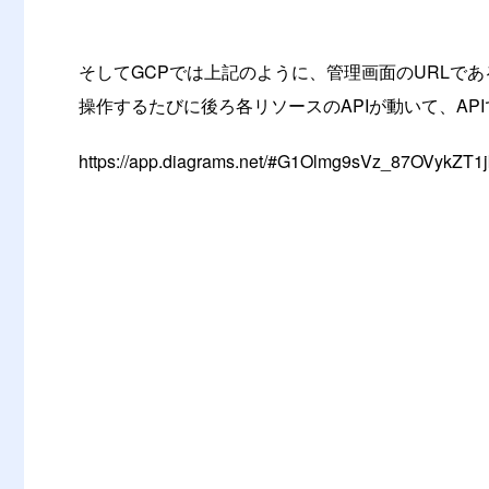
そしてGCPでは上記のように、管理画面のURLであるhttps:
操作するたびに後ろ各リソースのAPIが動いて、AP
https://app.diagrams.net/#G1Olmg9sVz_87OVykZT