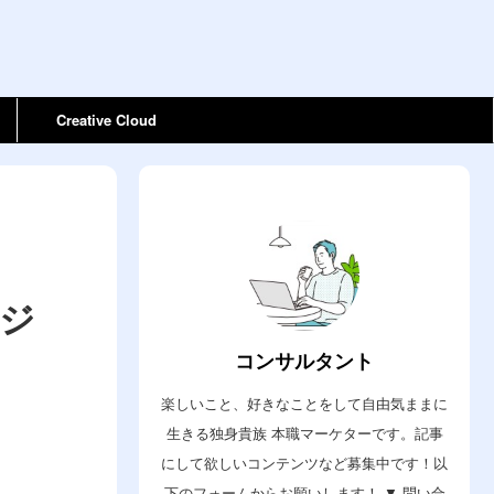
Creative Cloud
ロジ
コンサルタント
楽しいこと、好きなことをして自由気ままに
生きる独身貴族 本職マーケターです。記事
にして欲しいコンテンツなど募集中です！以
下のフォームからお願いします！ ▼ 問い合