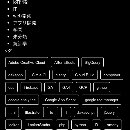
IoT開発
IT
web開発
アプリ開発
学問
未分類
統計学
タグ
Adobe Creative Cloud
After Effects
BigQuery
cakephp
Circle CI
clarity
Cloud Build
composer
css
Firebase
GA
GA4
GCP
github
google analytics
Google App Script
google tag manager
html
Illustrator
IoT
IT
Javascript
jQuery
looker
LookerStudio
php
python
R
smarty