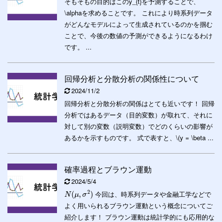
そもそもの目的はこのy_{t}を予測することで、
\alphaを求めることです。 これにより時系列データ
がどんなモデルによって生成されているのかを掴む
ことで、今後の数値の予測ができるようになるわけ
です。 ...
回帰分析と分散分析の関係性について
2024/11/2
回帰分析と分散分析の関係はとても近いです！ 回帰
分析ではあるデータ（目的変数）が取れて、それに
対して別の変数（説明変数）でどのくらいの影響が
あるかを示すものです。 式で表すと、\(y = \beta ...
確率過程とブラウン運動
2024/5/4
2
今回は、時系列データや金融工学などで
(
,
)
N
μ
σ
よく用いられるブラウン運動という概念についてご
紹介します！ ブラウン運動は統計学的にも応用的な