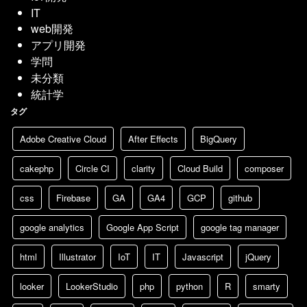
IT
web開発
アプリ開発
学問
未分類
統計学
タグ
Adobe Creative Cloud
After Effects
BigQuery
cakephp
Circle CI
clarity
Cloud Build
composer
css
Firebase
GA
GA4
GCP
github
google analytics
Google App Script
google tag manager
html
Illustrator
IoT
IT
Javascript
jQuery
looker
LookerStudio
php
python
R
smarty