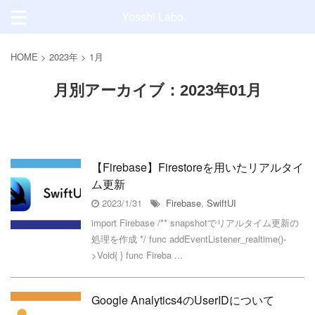
Yosshi Labo.
HOME
>
2023年
>
1月
月別アーカイブ：2023年01月
【Firebase】Firestoreを用いたリアルタイ
ム更新
2023/1/31
Firebase
,
SwiftUI
import Firebase /** snapshotでリアルタイム更新の
処理を作成 */ func addEventListener_realtime()-
>Void{ } func Fireba ...
Google Analytics4のUserIDについて