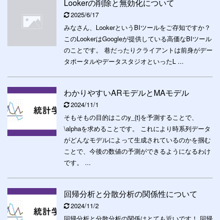
Lookerの削除と無効化について
2025/6/17
みなさん、LookerというBIツールをご存知ですか？
このLookerはGoogleが提供している高価なBIツール
のことです。 巷だったりクライアントは前身がデー
タポータルやデータスタジオといったL ...
わかりやすいARモデルとMAモデル
2024/11/1
そもそもの目的はこのy_{t}を予測することで、
\alphaを求めることです。 これにより時系列データ
がどんなモデルによって生成されているのかを掴む
ことで、今後の数値の予測ができるようになるわけ
です。 ...
回帰分析と分散分析の関係性について
2024/11/2
回帰分析と分散分析の関係はとても近いです！ 回帰