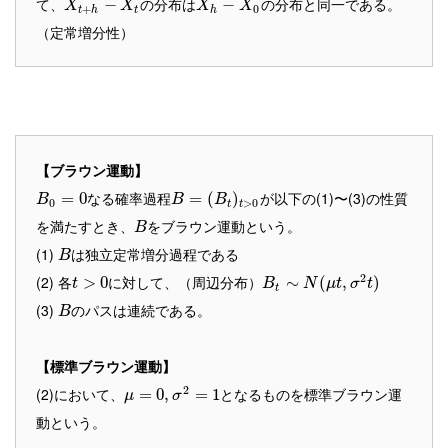
て、
の分布は
の分布と同一である。
−
−
X
X
X
X
+
0
t
h
t
h
（定常増分性）
【ブラウン運動】
なる確率過程
が以下の(1)〜(3)の性質
=
0
=
(
)
B
B
B
0
>
0
t
t
を満たすとき、
をブラウン運動という。
B
(1)
は独立定常増分過程である
B
2
(2) 各
に対して、（周辺分布）
>
0
∼
(
,
)
t
B
N
μ
t
σ
t
t
(3)
のパスは連続である。
B
【標準ブラウン運動】
2
(2)において、
となるものを標準ブラウン運
=
0
,
=
1
μ
σ
動という。