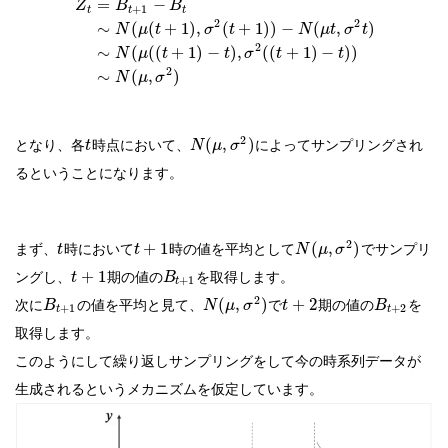
=
−
Z
B
B
+
1
t
t
t
2
2
∼
(
(
+
1
)
,
(
+
1
)
)
−
(
,
)
N
μ
t
σ
t
N
μ
t
σ
t
2
∼
(
(
(
+
1
)
−
)
,
(
(
+
1
)
−
)
)
N
μ
t
t
σ
t
t
2
∼
(
,
)
N
μ
σ
2
となり、各
時点において、
によってサンプリングされ
(
,
)
t
N
μ
σ
るということになります。
2
まず、
時において
時の値を平均として
でサンプリ
+
1
(
,
)
t
t
N
μ
σ
ングし、
期の値の
を取得します。
+
1
t
B
+
1
t
2
次に
の値を平均と見て、
で
期の値の
を
(
,
)
+
2
B
N
μ
σ
t
B
+
1
+
2
t
t
取得します。
このようにして繰り返しサンプリングをして今の時系列データが
生成されるというメカニズムを仮定しています。