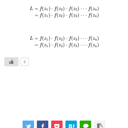
=
(
)
⋅
(
)
⋅
(
)
⋅
⋅
⋅
(
)
L
f
z
f
z
f
z
f
z
1
2
3
n
=
(
)
⋅
(
)
⋅
(
)
⋅
⋅
⋅
(
)
f
z
f
z
f
z
f
z
1
2
3
n
=
(
)
⋅
(
)
⋅
(
)
⋅
⋅
⋅
(
)
L
f
z
f
z
f
z
f
z
1
2
3
n
=
(
)
⋅
(
)
⋅
(
)
⋅
⋅
⋅
(
)
f
z
f
z
f
z
f
z
1
2
3
n
0