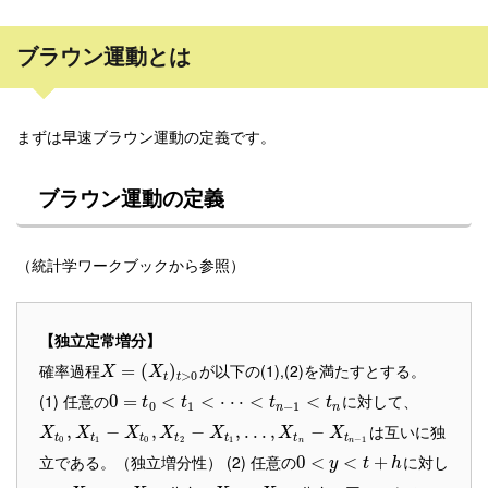
ブラウン運動とは
まずは早速ブラウン運動の定義です。
ブラウン運動の定義
（統計学ワークブックから参照）
【独立定常増分】
確率過程
が以下の(1),(2)を満たすとする。
=
(
)
X
X
>
0
t
t
(1) 任意の
に対して、
0
=
<
<
⋅
⋅
⋅
<
<
t
t
t
t
0
1
−
1
n
n
は互いに独
,
−
,
−
,
.
.
.
,
−
X
X
X
X
X
X
X
t
t
t
t
t
t
t
0
1
0
2
1
−
1
n
n
立である。（独立増分性） (2) 任意の
に対し
0
<
<
+
y
t
h