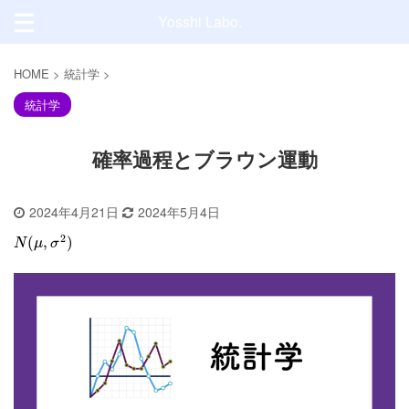
Yosshi Labo.
HOME
>
統計学
>
統計学
確率過程とブラウン運動
2024年4月21日
2024年5月4日
2
(
,
)
N
μ
σ