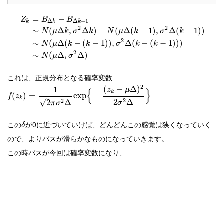
=
−
Z
B
B
Δ
Δ
−
1
k
k
k
2
2
∼
(
Δ
,
Δ
)
−
(
Δ
(
−
1
)
,
Δ
(
−
1
)
)
N
μ
k
σ
k
N
μ
k
σ
k
2
∼
(
Δ
(
−
(
−
1
)
)
,
Δ
(
−
(
−
1
)
)
)
N
μ
k
k
σ
k
k
2
∼
(
Δ
,
Δ
)
N
μ
σ
これは、正規分布となる確率変数
2
(
−
Δ
)
1
z
μ
{
}
k
(
)
=
exp
−
f
z
−
−
k
2
2
Δ
2
√
2
Δ
σ
π
σ
この
が0に近づいていけば、どんどんこの感覚は狭くなっていく
δ
ので、よりパスが滑らかなものになっていきます。
この時パスが今回は確率変数になり、