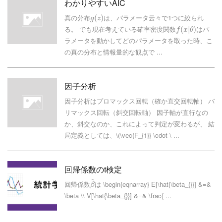
わかりやすいAIC
真の分布
は、パラメータ云々で1つに絞られ
(
)
g
z
る。 でも現在考えている確率密度関数
はパ
(
|
)
f
x
θ
ラメータを動かしてどのパラメータを取った時、こ
の真の分布と情報量的な観点で ...
因子分析
因子分析はプロマックス回転（確か直交回転軸） バ
リマックス回転（斜交回転軸） 因子軸が直行なの
か、斜交なのか、これによって判定が変わるが、 結
局定義としては、\(\vec{F_{1}} \cdot \ ...
回帰係数のt検定
^
回帰係数
は \begin{eqnarray} E[\hat{\beta_{}}] &=&
β
\beta \\ V[\hat{\beta_{}}] &=& \frac{ ...