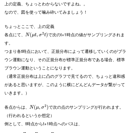
上の定義、ちょっとわからないですよね。。
なので、図を使って噛み砕いてみましょう！
ちょっとここで、上の定義
2
各点にて、
で次のt+1時点の値がサンプリングされま
(
,
)
N
μ
t
σ
t
す。
つまり各t時点において、正規分布によって遷移していくのがブラ
ウン運動になり、その正規分布が標準正規分布である場合、標準
ブラウン運動ということになります。
（通常正規分布は上に凸のグラフで見てるので、ちょっと違和感
があると思いますが、このように横にどんどんデータが繋がって
いきます。）
2
各点からは、
で次の点のサンプリングが行われます。
(
,
)
N
μ
σ
（行われるというか想定）
例として、t時点からt+1時点へのパスは、