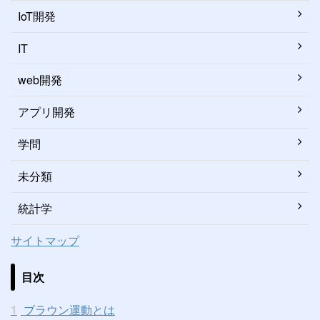
IoT開発
IT
web開発
アプリ開発
学問
未分類
統計学
サイトマップ
目次
1
ブラウン運動とは