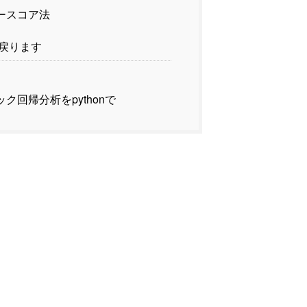
ースコア法
戻ります
ク回帰分析をpythonで