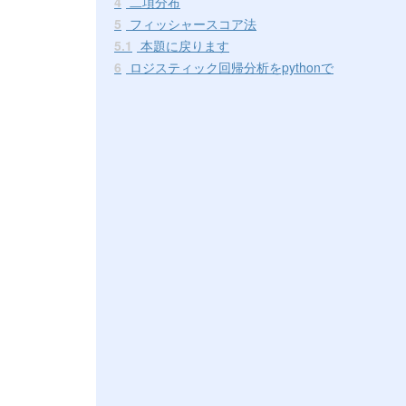
4
二項分布
5
フィッシャースコア法
5.1
本題に戻ります
6
ロジスティック回帰分析をpythonで