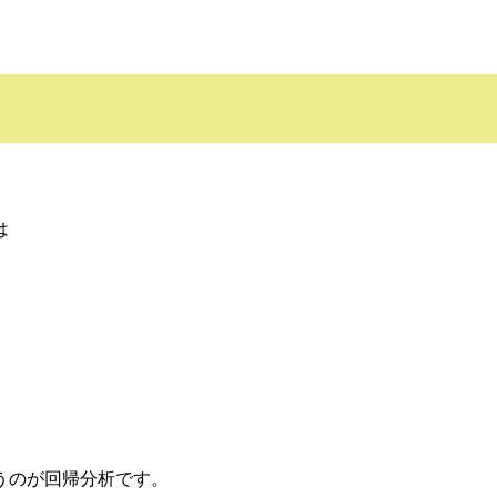
は
うのが回帰分析です。