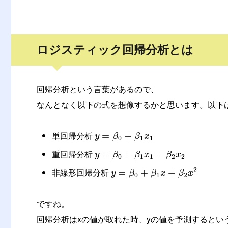
ロジスティック回帰分析とは
回帰分析という言葉があるので、
なんとなく以下の式を想像するかと思います。以下
単回帰分析
=
+
y
β
β
x
0
1
1
重回帰分析
=
+
+
y
β
β
x
β
x
0
1
1
2
2
2
非線形回帰分析
=
+
+
y
β
β
x
β
x
0
1
2
ですね。
回帰分析はxの値が取れた時、yの値を予測するとい