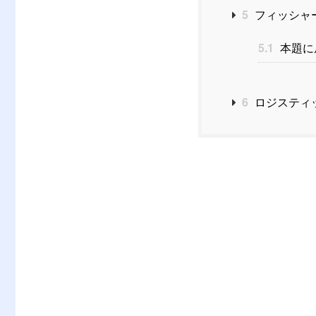
5
フィッシャ
5.1
本題に
6
ロジスティッ