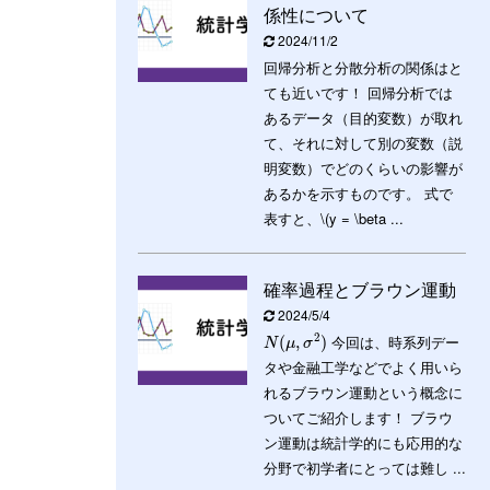
係性について
2024/11/2
回帰分析と分散分析の関係はと
ても近いです！ 回帰分析では
あるデータ（目的変数）が取れ
て、それに対して別の変数（説
明変数）でどのくらいの影響が
あるかを示すものです。 式で
表すと、\(y = \beta ...
確率過程とブラウン運動
2024/5/4
2
今回は、時系列デー
(
,
)
N
μ
σ
タや金融工学などでよく用いら
れるブラウン運動という概念に
ついてご紹介します！ ブラウ
ン運動は統計学的にも応用的な
分野で初学者にとっては難し ...