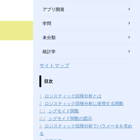
アプリ開発
学問
未分類
統計学
サイトマップ
目次
1
ロジスティック回帰分析とは
2
ロジスティック回帰分析に使用する関数
2.1
シグモイド関数
2.2
シグモイド関数の図示
3
ロジスティック回帰分析でパラメータを求め
る