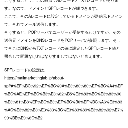
こうすることで、この時点でAレコードとTXTレコードがありま
す。なので、ドメインとSPFレコードが紐づきます。
ここで、そのAレコードに設定しているドメインが送信元ドメイン
で、それでメール送信します。
そうすると、POPサーバでユーザーが受信するわけですが、その
送信元ドメインをDNSレコードをPOPサーバが参照します。そし
てそこにDNSからTXTレコードの値に設定したSPFレコード値と
照合して問題なければなりすましではないと言えます。
SPFレコードの設定は、
https://mailmarketinglab.jp/about-
spf/#%EF%BC%92%EF%BC%9A%E3%80%80%EF%BC%A4%EF
%BC%AE%EF%BC%B3%E3%82%B5%E3%83%BC%E3%83%90
%E3%81%B8%EF%BC%B3%EF%BC%B0%EF%BC%A6%E3%83
%AC%E3%82%B3%E3%83%BC%E3%83%89%E3%82%92%E7%
99%BB%E9%8C%B2