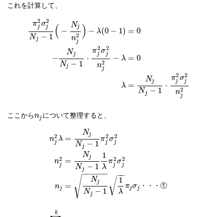
これを計算して、
2
2
π
σ
N
(
)
j
j
j
−
−
(
0
−
1
)
=
0
λ
−
1
2
N
n
j
j
2
2
π
σ
N
j
j
j
−
⋅
−
=
0
λ
−
1
2
N
n
j
j
2
2
π
σ
N
j
j
j
=
⋅
λ
−
1
2
N
n
j
j
ここから
について整理すると、
n
j
N
j
2
2
2
=
n
λ
π
σ
j
j
j
−
1
N
j
1
N
j
2
2
2
=
n
π
σ
j
j
j
−
1
N
λ
j
−
−
−
−
−
−
−
−
√
1
√
N
j
=
・
・
・
①
π
σ
n
j
j
j
−
1
N
λ
j
k