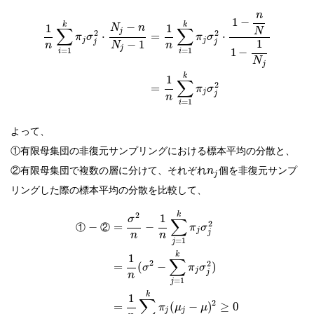
n
1
−
k
k
−
1
1
N
n
∑
∑
N
j
2
2
⋅
=
⋅
π
σ
π
σ
j
j
1
j
j
−
1
n
N
n
j
=
1
=
1
1
−
i
i
N
j
k
1
∑
2
=
π
σ
j
j
n
=
1
i
よって、
有限母集団の非復元サンプリングにおける標本平均の分散と、
①
有限母集団で複数の層に分けて、それぞれ
個を非復元サンプ
②
n
j
リングした際の標本平均の分散を比較して、
2
k
1
σ
∑
2
−
=
−
①
②
π
σ
j
j
n
n
=
1
j
k
1
∑
2
2
=
(
−
)
σ
π
σ
j
j
n
=
1
j
k
1
∑
2
=
(
−
)
≥
0
π
μ
μ
j
j