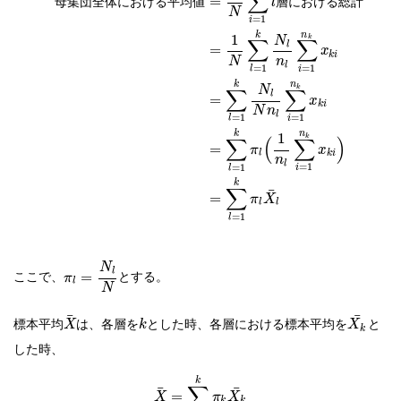
∑
=
母
集
団
全
体
に
お
け
る
平
均
値
層
に
お
け
る
総
計
l
N
=
1
i
n
k
1
k
N
∑
∑
l
=
x
k
i
N
n
l
=
1
=
1
i
l
n
k
k
N
∑
∑
l
=
x
k
i
N
n
l
=
1
=
1
i
l
n
k
1
k
∑
(
∑
)
=
π
x
l
k
i
n
l
=
1
=
1
i
l
k
∑
¯
=
π
X
l
l
=
1
l
N
l
ここで、
とする。
=
π
l
N
¯
¯
標本平均
は、各層を
とした時、各層における標本平均を
と
X
k
X
k
した時、
k
∑
¯
¯
=
X
π
X
k
k