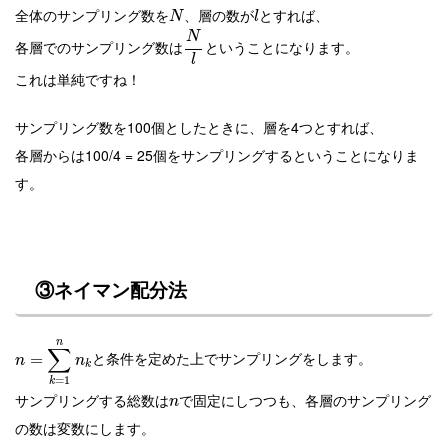
全体のサンプリング数を
、層の数が
とすれば、
N
l
N
各層でのサンプリング数は
ということになります。
l
これは単純ですね！
サンプリング数を100個としたときに、層を4つとすれば、
各層からは100/4 = 25個をサンプリングするということになりま
す。
③
ネイマン配分法
n
∑
と条件を定めた上でサンプリングをします。
=
n
n
k
=
1
k
サンプリングする総数は
で固定にしつつも、各層のサンプリング
n
の数は変数にします。