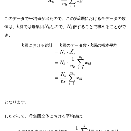
∑
=
X
x
k
k
i
n
k
=
1
i
このデータで平均値が出たので、この第
層における全データの数
k
値は、
層では母集団
なので、
倍することで求めることがで
k
N
N
k
k
き、
=
⋅
層
に
お
け
る
総
計
層
の
デ
ー
タ
数
層
の
標
本
平
均
k
k
k
¯
=
⋅
N
X
k
k
n
1
k
∑
=
⋅
N
x
k
k
i
n
k
=
1
i
n
k
N
∑
k
=
x
k
i
n
k
=
1
i
となります。
したがって、母集団全体における平均値は、
k
1