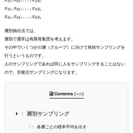
x
x
x
21
22
2
N
2
,
,
.
.
.
,
x
x
x
31
32
3
N
3
,
,
.
.
.
,
x
x
x
1
2
k
k
k
N
k
層別抽出法では、
層別で通常は有限母集団を考えます。
その中でいくつかの層（グループ）に分けて単純サンプリングを
行うというものです。
人のサンプリングであれば同じ人をサンプリングすることはない
ので、非復元サンプリングになります。
Contents
[
hide
]
層別サンプリング
1
1.1
各層ごとの標本平均を出す