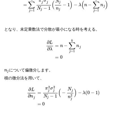
π
σ
N
∑
(
)
(
∑
)
j
j
j
=
−
1
−
−
λ
n
n
j
−
1
N
n
j
j
=
1
=
1
j
j
となり、未定乗数法で分散が最小になる時を考える。
k
∂
L
∑
=
−
n
n
j
∂
λ
=
1
j
=
0
について偏微分します。
n
j
積の微分法を用いて、
2
2
π
σ
∂
N
L
(
)
j
j
j
=
−
−
(
0
−
1
)
λ
−
1
2
∂
N
n
n
j
j
j
=
0