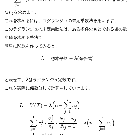
j
=
1
j
な
を求めます。
n
j
これを求めるには、ラグランジュの未定乗数法を用います。
このラグランジュの未定乗数法は、ある条件のもとである値の最
小値を求める手法で、
簡単に関数を作ってみると、
=
−
(
)
標
本
平
均
条
件
式
L
λ
と表せて、
はラグランジュ定数です。
λ
これを実際に偏微分して計算をしていきます。
k
(
∑
)
¯
=
(
)
−
−
L
V
X
λ
n
n
j
=
1
j
2
k
k
−
σ
N
n
∑
(
∑
)
j
j
j
2
=
⋅
⋅
−
−
π
λ
n
n
j
j
−
1
n
N
j
j
=
1
=
1
j
j
2
2
k
k