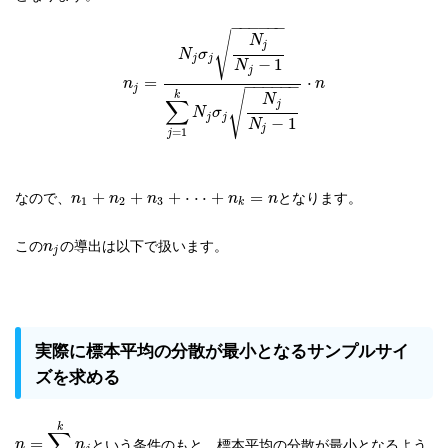
−
−
−
−
−
−
√
N
j
N
σ
j
j
−
1
N
j
=
⋅
n
n
−
−
−
−
−
−
j
√
k
N
∑
j
N
σ
j
j
−
1
N
j
=
1
j
なので、
となります。
+
+
+
⋅
⋅
⋅
+
=
n
n
n
n
n
1
2
3
k
この
の導出は以下で扱います。
n
j
実際に標本平均の分散が最小となるサンプルサイ
ズを求める
k
∑
という条件のもと、標本平均の分散が最小となるよう
=
n
n