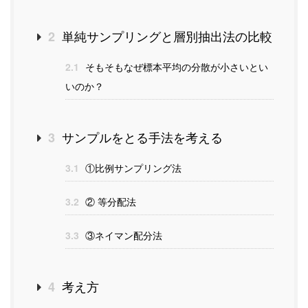
単純サンプリングと層別抽出法の比較
2
2.1
そもそもなぜ標本平均の分散が小さいとい
いのか？
サンプルをとる手法を考える
3
3.1
比例サンプリング法
①
3.2
等分配法
②
3.3
ネイマン配分法
③
考え方
4