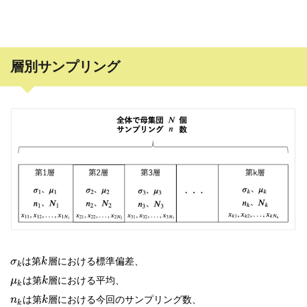
層別サンプリング
は第
層における標準偏差、
σ
k
k
は第
層における平均、
μ
k
k
は第
層における今回のサンプリング数、
n
k
k