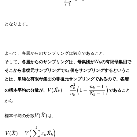
=
1
i
となります。
よって、各層からのサンプリングは独立であること、
そして、
各層からのサンプリングは、母集団が
の有限母集団で
N
k
そこから非復元サンプリングで
個をサンプリングするというこ
n
k
とは、単純な有限母集団の非復元サンプリングであるので、各層
2
−
1
σ
n
(
)
¯
k
k
の標本平均の分散が、
であること
(
)
=
1
−
V
X
k
−
1
n
N
k
k
から
¯
標本平均の分散
は、
(
)
V
X
k
(
∑
)
¯
¯
(
)
=
V
X
V
π
X
k
k