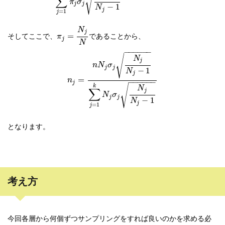
√
∑
π
σ
j
j
−
1
N
j
=
1
j
N
j
そしてここで、
であることから、
=
π
j
N
−
−
−
−
−
−
√
N
j
n
N
σ
j
j
−
1
N
j
=
n
−
−
−
−
−
−
j
√
k
N
∑
j
N
σ
j
j
−
1
N
j
=
1
j
となります。
考え方
今回各層から何個ずつサンプリングをすれば良いのかを求める必