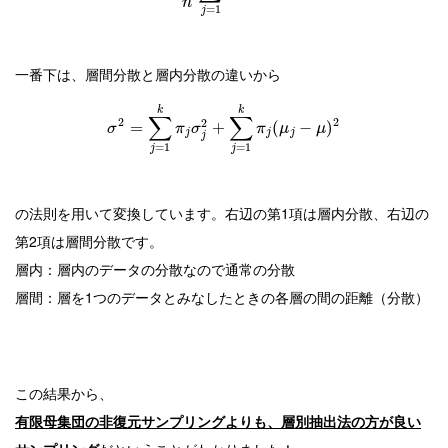
n
=
1
j
一番下は、層間分散と層内分散の違いから
k
k
∑
∑
2
2
2
=
+
(
−
)
σ
π
σ
π
μ
μ
j
j
j
j
=
1
=
1
j
j
の法則を用いて変換しています。右辺の第1項は層内分散、右辺の
第2項は層間分散です。
層内：層内のデータの分散なので通常の分散
層間：層を1つのデータとみなしたときの各層の間の距離（分散）
この結果から、
有限母集団の非復元サンプリングよりも、層別抽出法の方が良い