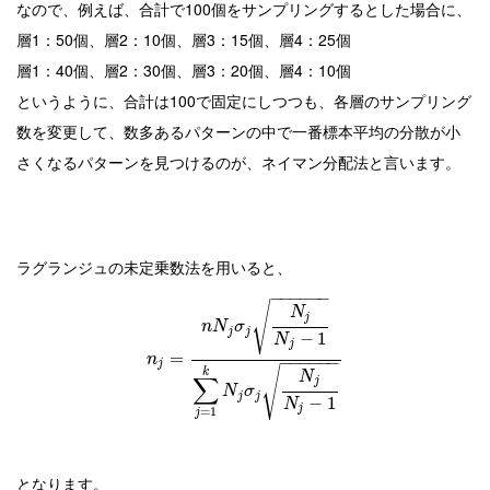
なので、例えば、合計で100個をサンプリングするとした場合に、
層1：50個、層2：10個、層3：15個、層4：25個
層1：40個、層2：30個、層3：20個、層4：10個
というように、合計は100で固定にしつつも、各層のサンプリング
数を変更して、数多あるパターンの中で一番標本平均の分散が小
さくなるパターンを見つけるのが、ネイマン分配法と言います。
ラグランジュの未定乗数法を用いると、
−
−
−
−
−
−
√
N
j
n
N
σ
j
j
−
1
N
j
=
n
−
−
−
−
−
−
j
√
k
N
∑
j
N
σ
j
j
−
1
N
j
=
1
j
となります。