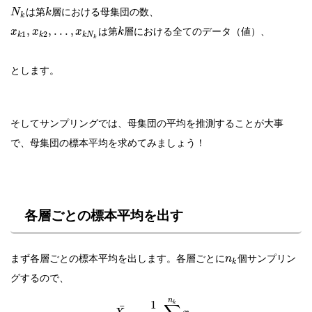
は第
層における母集団の数、
N
k
k
は第
層における全てのデータ（値）、
,
,
.
.
.
,
x
x
x
k
1
2
k
k
k
N
k
とします。
そしてサンプリングでは、母集団の平均を推測することが大事
で、母集団の標本平均を求めてみましょう！
各層ごとの標本平均を出す
まず各層ごとの標本平均を出します。各層ごとに
個サンプリン
n
k
グするので、
n
1
k
¯