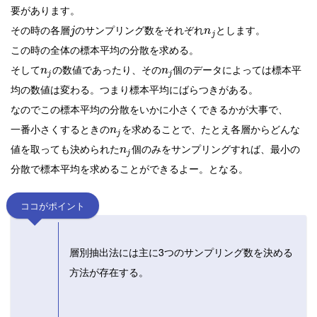
要があります。
その時の各層
のサンプリング数をそれぞれ
とします。
j
n
j
この時の全体の標本平均の分散を求める。
そして
の数値であったり、その
個のデータによっては標本平
n
n
j
j
均の数値は変わる。つまり標本平均にばらつきがある。
なのでこの標本平均の分散をいかに小さくできるかが大事で、
一番小さくするときの
を求めることで、たとえ各層からどんな
n
j
値を取っても決められた
個のみをサンプリングすれば、最小の
n
j
分散で標本平均を求めることができるよー。となる。
ココがポイント
層別抽出法には主に3つのサンプリング数を決める
方法が存在する。