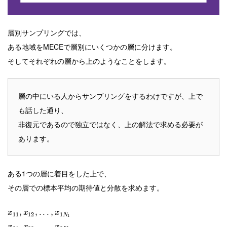
層別サンプリングでは、
ある地域をMECEで層別にいくつかの層に分けます。
そしてそれぞれの層から上のようなことをします。
層の中にいる人からサンプリングをするわけですが、上で
も話した通り、
非復元であるので独立ではなく、上の解法で求める必要が
あります。
ある1つの層に着目をした上で、
その層での標本平均の期待値と分散を求めます。
,
,
.
.
.
,
x
x
x
11
12
1
N
1
,
,
.
.
.
,