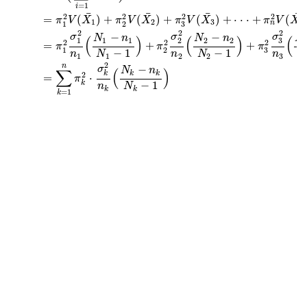
=
1
i
¯
¯
¯
¯
2
2
2
2
=
(
)
+
(
)
+
(
)
+
⋅
⋅
⋅
+
(
π
V
X
π
V
X
π
V
X
π
V
X
1
2
3
n
n
1
2
3
2
2
2
−
−
σ
σ
σ
N
n
N
n
N
(
)
(
)
(
1
1
2
2
3
1
2
2
2
2
=
+
+
π
π
π
1
2
3
−
1
−
1
n
N
n
N
n
1
1
2
2
3
2
n
−
σ
N
n
∑
(
)
k
k
k
2
=
⋅
π
k
−
1
n
N
k
k
=
1
k