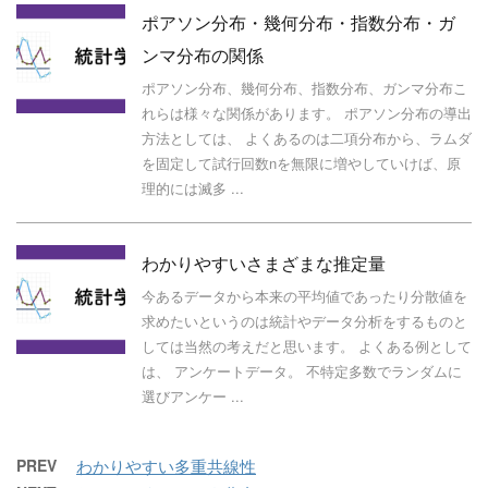
ポアソン分布・幾何分布・指数分布・ガ
ンマ分布の関係
ポアソン分布、幾何分布、指数分布、ガンマ分布こ
れらは様々な関係があります。 ポアソン分布の導出
方法としては、 よくあるのは二項分布から、ラムダ
を固定して試行回数nを無限に増やしていけば、原
理的には滅多 ...
わかりやすいさまざまな推定量
今あるデータから本来の平均値であったり分散値を
求めたいというのは統計やデータ分析をするものと
しては当然の考えだと思います。 よくある例として
は、 アンケートデータ。 不特定多数でランダムに
選びアンケー ...
PREV
わかりやすい多重共線性