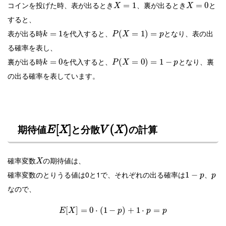
コインを投げた時、表が出るとき
、裏が出るとき
と
=
1
=
0
X
X
すると、
表が出る時
を代入すると、
となり、表の出
=
1
(
=
1
)
=
k
P
X
p
る確率を表し、
裏が出る時
を代入すると、
となり、裏
=
0
(
=
0
)
=
1
−
k
P
X
p
の出る確率を表しています。
[
]
(
)
期待値
E
X
と分散
V
X
の計算
確率変数
の期待値は、
X
確率変数のとりうる値は0と1で、それぞれの出る確率は
、
1
−
p
p
なので、
[
]
=
0
⋅
(
1
−
)
+
1
⋅
=
E
X
p
p
p