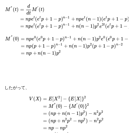
d
′′
′
(
)
=
(
)
M
t
M
t
d
t
−
1
t
t
n
t
t
n
=
(
+
1
−
)
+
(
−
1
)
(
+
1
−
)
n
p
e
e
p
p
n
p
e
n
e
p
p
−
1
2
2
t
t
n
t
t
=
(
+
1
−
)
+
(
−
1
)
(
+
1
−
n
p
e
e
p
p
n
n
p
e
e
p
p
′′
0
0
−
1
2
0
0
n
(
0
)
=
(
+
1
−
)
+
(
−
1
)
(
+
1
−
M
n
p
e
e
p
p
n
n
p
e
e
p
p
−
1
2
−
2
n
n
=
(
+
1
−
)
+
(
−
1
)
(
+
1
−
)
n
p
p
p
n
n
p
p
p
2
=
+
(
−
1
)
n
p
n
n
p
したがって、
2
2
(
)
=
[
]
−
{
[
]
}
V
X
E
X
E
X
′′
′
2
=
(
0
)
−
{
(
0
)
}
M
M
2
2
2
=
(
+
(
−
1
)
)
−
n
p
n
n
p
n
p
2
2
2
2
2
=
(
+
−
)
−
n
p
n
p
n
p
n
p
2
=
−
n
p
n
p