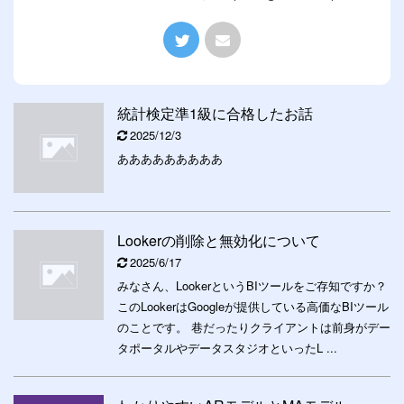
統計検定準1級に合格したお話
2025/12/3
あああああああああ
Lookerの削除と無効化について
2025/6/17
みなさん、LookerというBIツールをご存知ですか？
このLookerはGoogleが提供している高価なBIツール
のことです。 巷だったりクライアントは前身がデー
タポータルやデータスタジオといったL ...