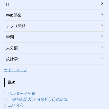
IT
web開発
アプリ開発
学問
未分類
統計学
サイトマップ
目次
1
ベルヌーイ分布
1.1
期待値
と分散
の計算
[
]
(
)
E
X
V
X
2
二項分布