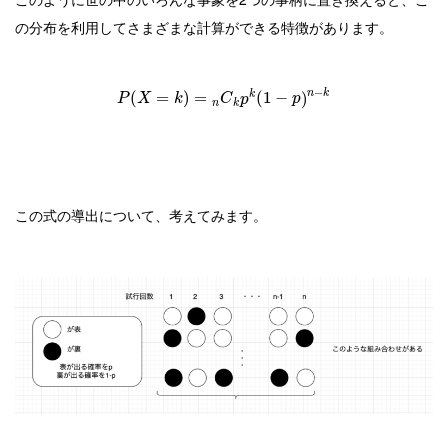
の分布を利用してさまざまな計算ができる特徴があります。
−
k
n
k
(
=
)
=
(
1
−
)
P
X
k
C
p
p
n
k
この式の導出について、考えてみます。