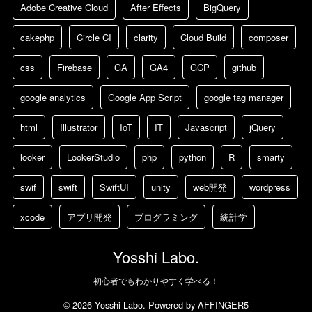
Adobe Creative Cloud
After Effects
BigQuery
cakephp
Circle CI
clarity
Cloud Build
composer
css
Firebase
GA
GA4
GCP
github
google analytics
Google App Script
google tag manager
html
Illustrator
IoT
IT
Javascript
jQuery
looker
LookerStudio
php
python
R
smarty
swif
swift
SwiftUI
unity
web開発
wordpress
xcode
アプリ開発
プログラミング
統計学
Yosshi Labo.
初心者でもわかりやすく学べる！
© 2026 Yosshi Labo. Powered by
AFFINGER5