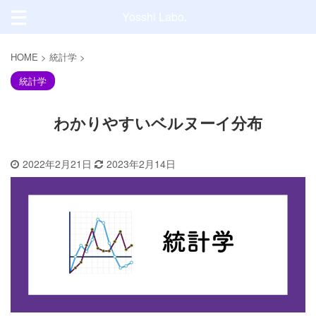
Yosshi Labo.
HOME
>
統計学
>
統計学
わかりやすいベルヌーイ分布
2022年2月21日
2023年2月14日