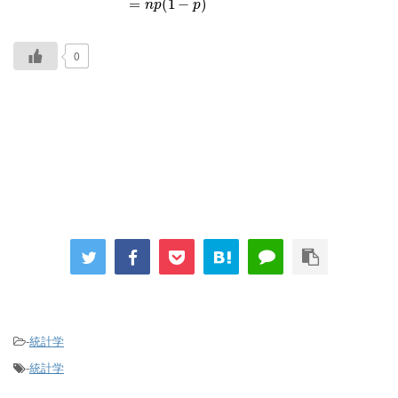
=
(
1
−
)
n
p
p
0
-
統計学
-
統計学