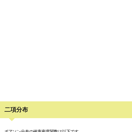
二項分布
ポアソン分布の確率密度関数は以下です。